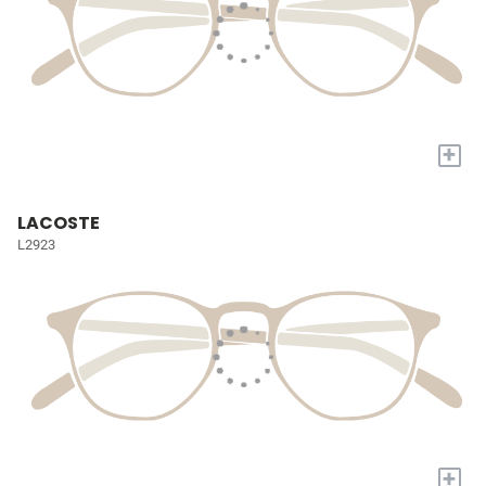
+
LACOSTE
L2923
+