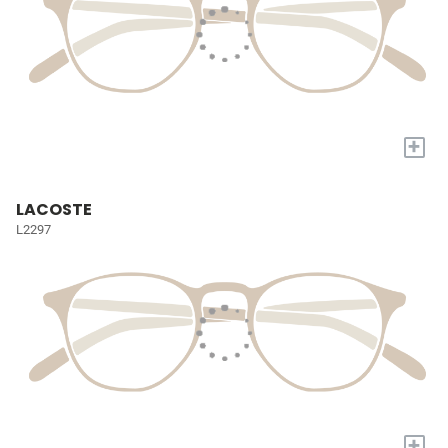
+
LACOSTE
L2297
+