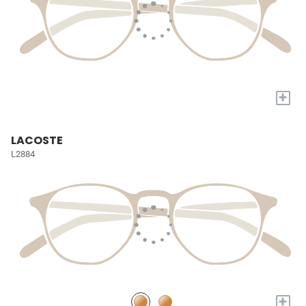
+
LACOSTE
L2884
+