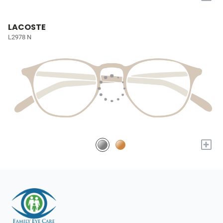
LACOSTE
L2978 N
+