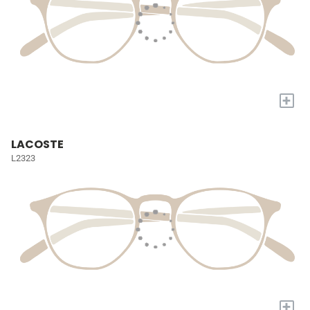
+
LACOSTE
L2323
+