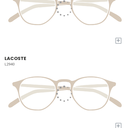
+
LACOSTE
L2940
+