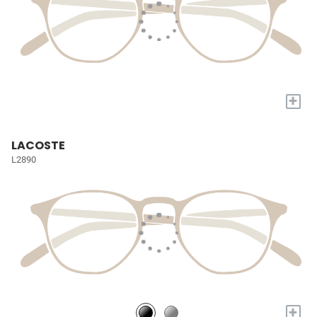
+
LACOSTE
L2890
+