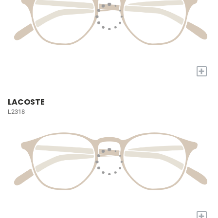
+
LACOSTE
L2318
+