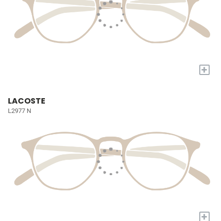
+
LACOSTE
L2977 N
+