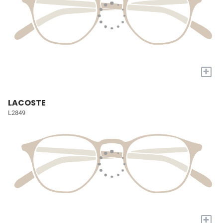
+
LACOSTE
L2849
+