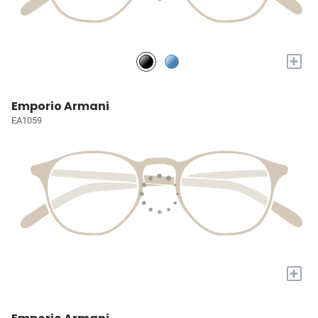
+
Emporio Armani
EA1059
+