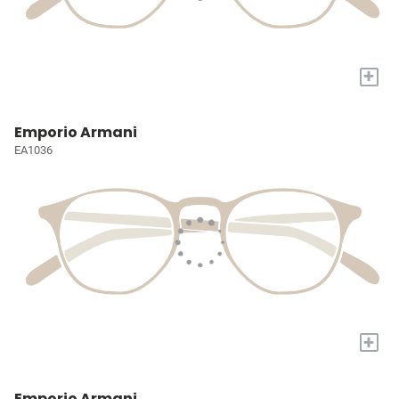
+
Emporio Armani
EA1036
+
Emporio Armani