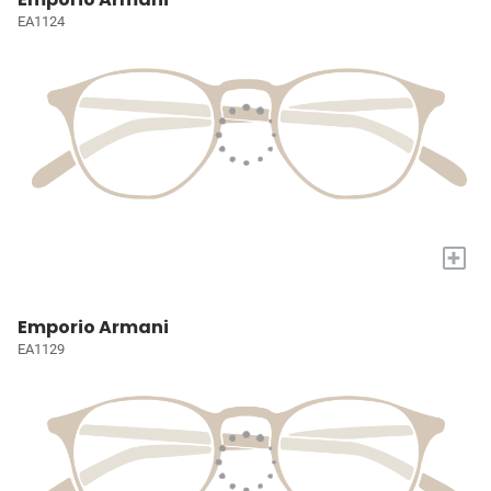
EA1124
+
Emporio Armani
EA1129