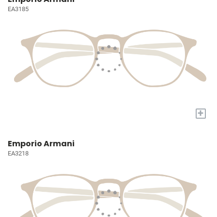
EA3185
+
Emporio Armani
EA3218