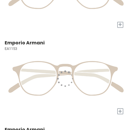
+
Emporio Armani
EA1153
+
Emporio Armani