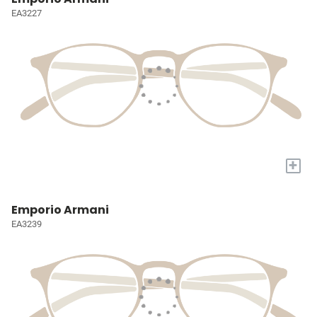
EA3227
+
Emporio Armani
EA3239