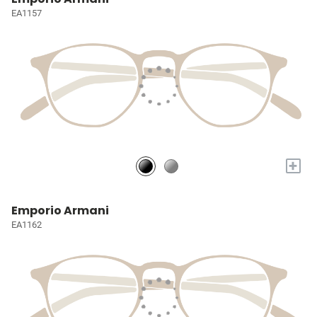
EA1157
+
Emporio Armani
EA1162