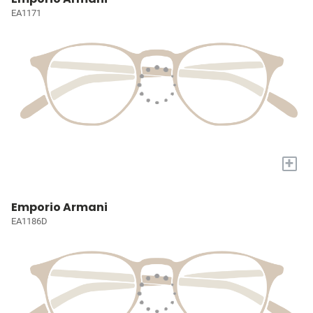
EA1171
+
Emporio Armani
EA1186D