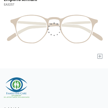
EA3257
+