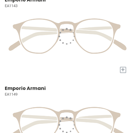
EA1143
+
Emporio Armani
EA1149