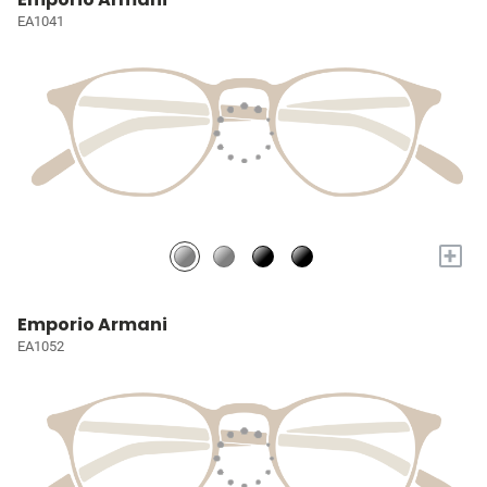
EA1041
+
Emporio Armani
EA1052