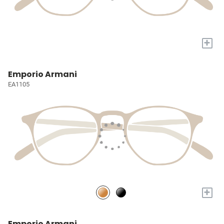
+
Emporio Armani
EA1105
+
Emporio Armani