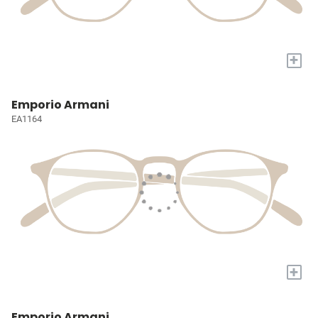
+
Emporio Armani
EA1164
+
Emporio Armani