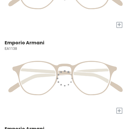
+
Emporio Armani
EA1138
+
Emporio Armani