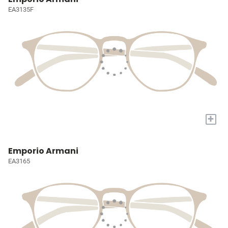
EA3135F
+
Emporio Armani
EA3165