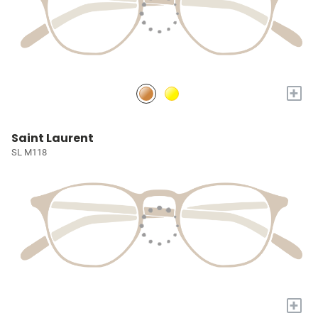
+
Saint Laurent
SL M118
+