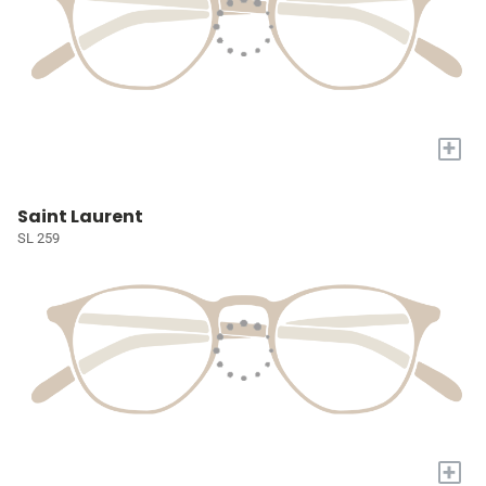
+
Saint Laurent
SL 259
+