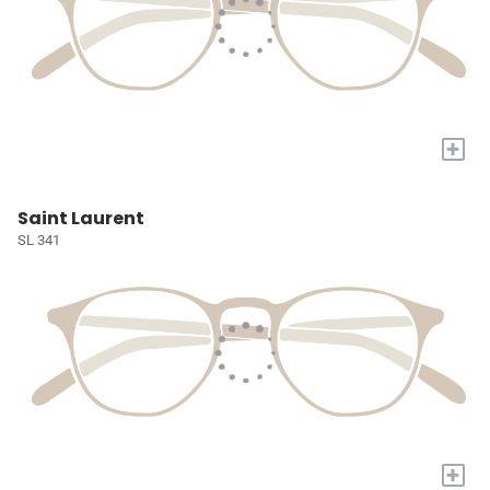
+
Saint Laurent
SL 341
+