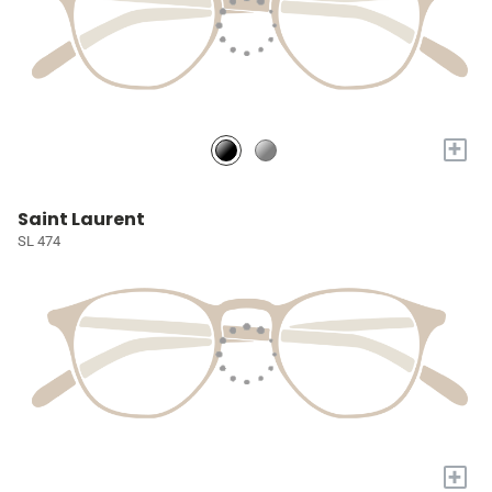
+
Saint Laurent
SL 474
+