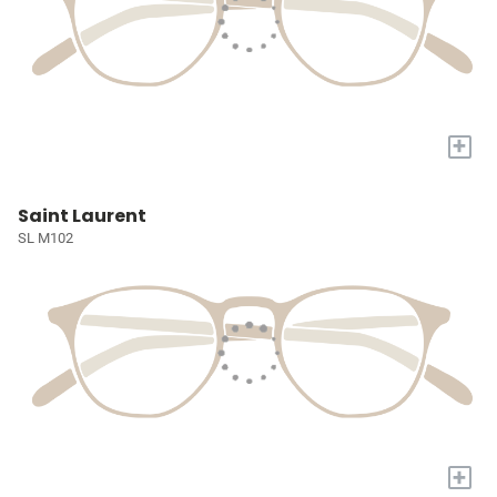
+
Saint Laurent
SL M102
+