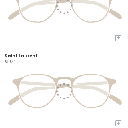
+
Saint Laurent
SL 841
+