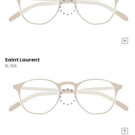
+
Saint Laurent
SL 526
+