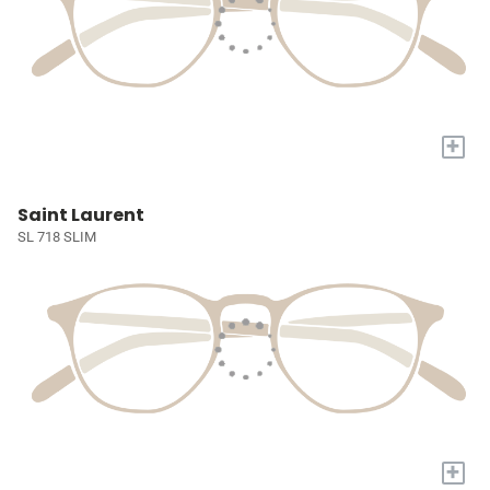
+
Saint Laurent
SL 718 SLIM
+