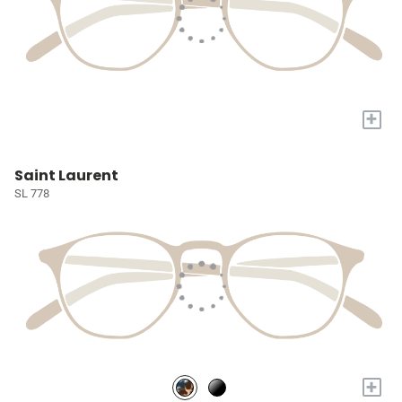
+
Saint Laurent
SL 778
+