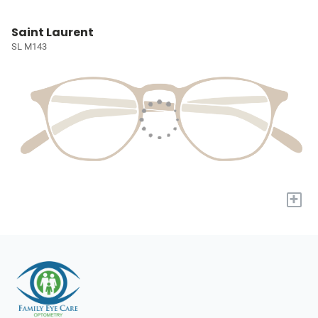
Saint Laurent
SL M143
+