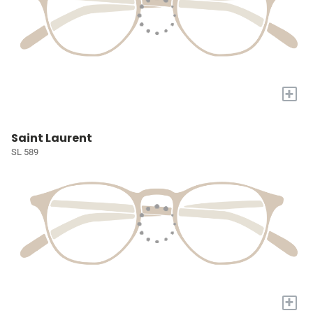
+
Saint Laurent
SL 589
+