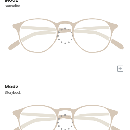
Modz
Sausalito
+
Modz
Storybook