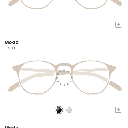
+
Modz
LINUS
+
Modz