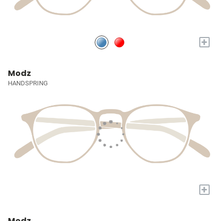
+
Modz
HANDSPRING
+
Modz