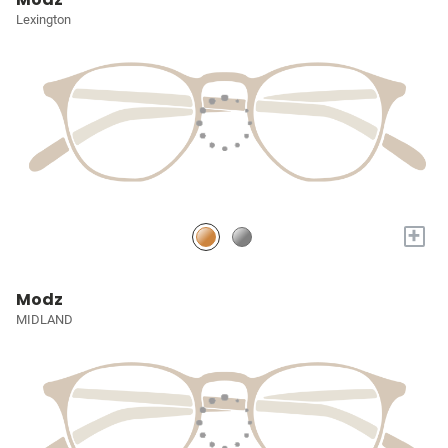
Lexington
+
Modz
MIDLAND