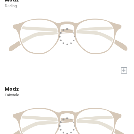
Darling
+
Modz
Fairytale