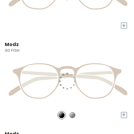
+
Modz
GO FISH
+
Modz