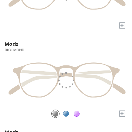
+
Modz
RICHMOND
+