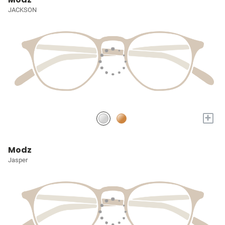
JACKSON
+
Modz
Jasper