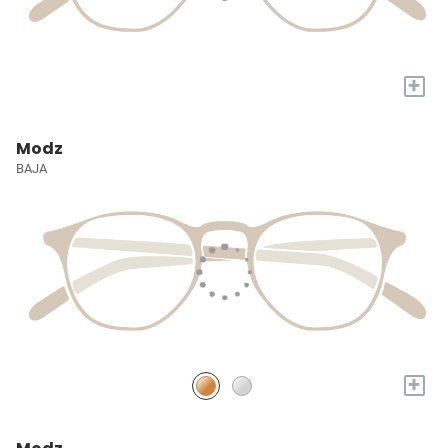
+
Modz
BAJA
+