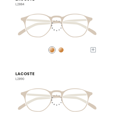
L2884
+
LACOSTE
L2890