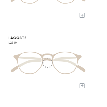
+
LACOSTE
L2319
+