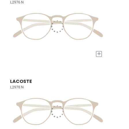
L2976 N
+
LACOSTE
L2978 N