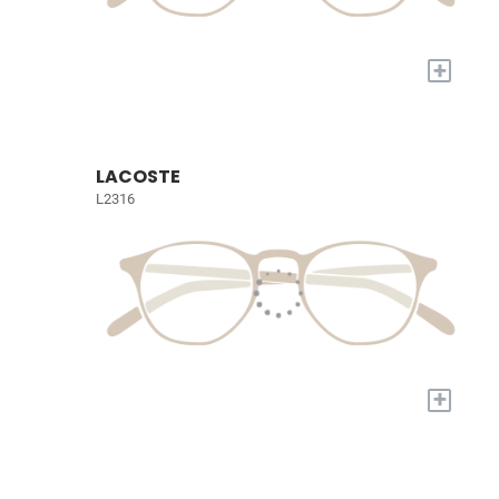
+
LACOSTE
L2316
+