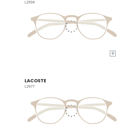
L2934
+
LACOSTE
L2977