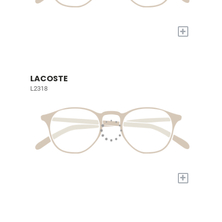
+
LACOSTE
L2318
+