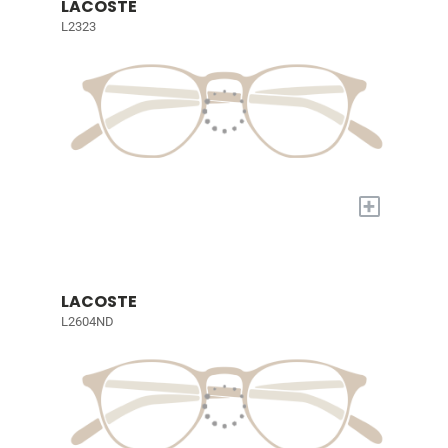
LACOSTE
L2323
+
LACOSTE
L2604ND