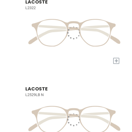
LACOSTE
L2322
+
LACOSTE
L2529LB N