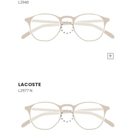
L2940
+
LACOSTE
L2977 N