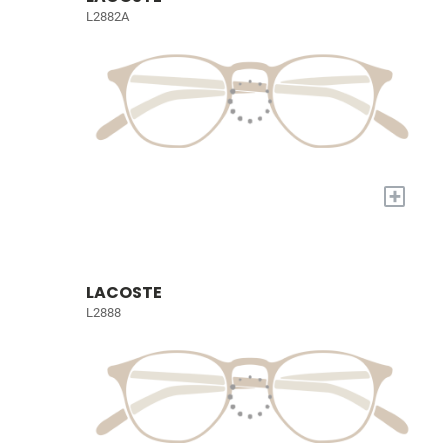
L2882A
+
LACOSTE
L2888