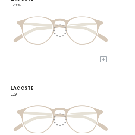
L2885
+
LACOSTE
L2911