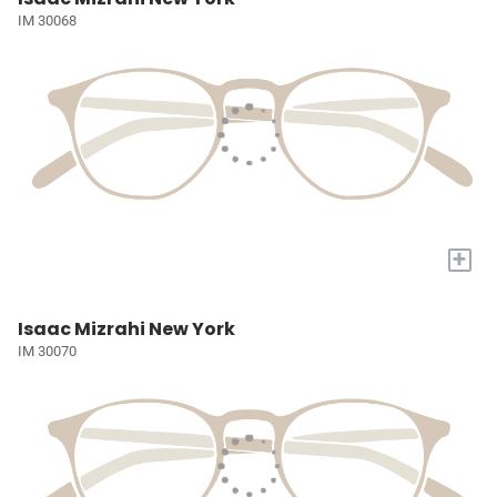
IM 30068
+
Isaac Mizrahi New York
IM 30070