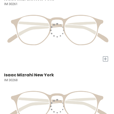
IM 30261
+
Isaac Mizrahi New York
IM 30268