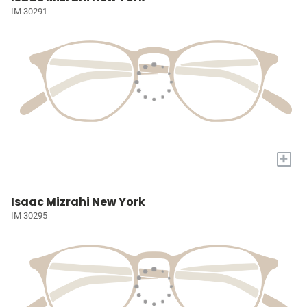
IM 30291
+
Isaac Mizrahi New York
IM 30295