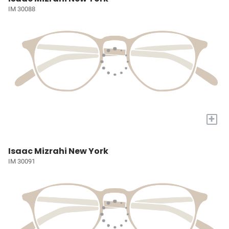
IM 30088
+
Isaac Mizrahi New York
IM 30091