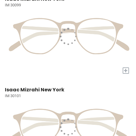
IM 30099
+
Isaac Mizrahi New York
IM 30101