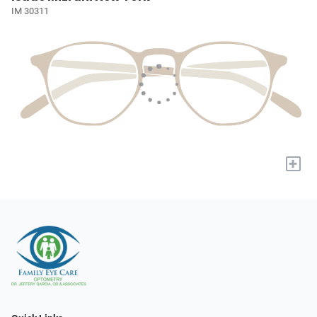
IM 30311
+