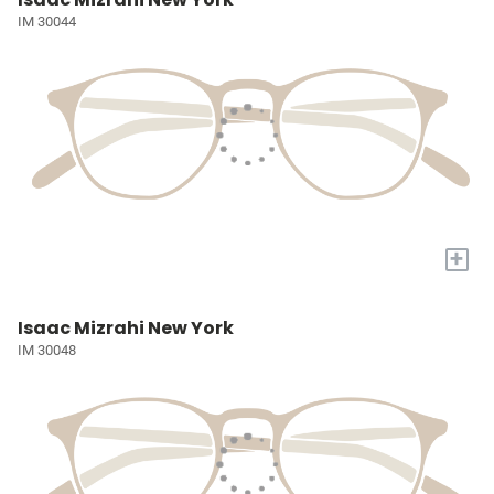
IM 30044
+
Isaac Mizrahi New York
IM 30048