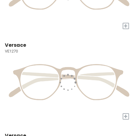
+
Versace
VE1270
+
Versace