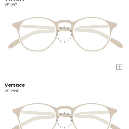
VE1297
+
Versace
VE1299D