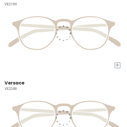
VE2199
+
Versace
VE2248