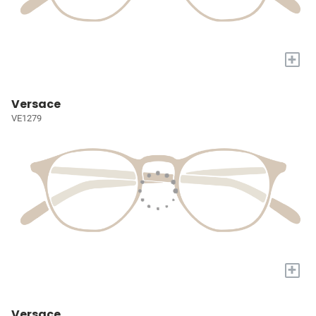
+
Versace
VE1279
+
Versace