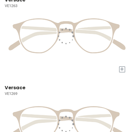
VE1263
+
Versace
VE1269