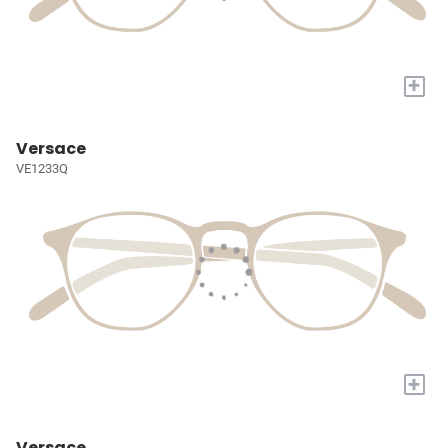
+
Versace
VE1233Q
+
Versace