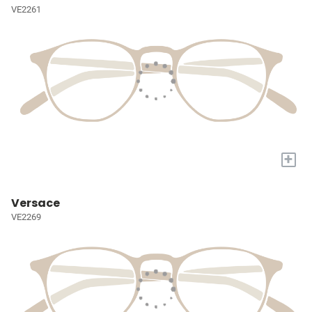
VE2261
+
Versace
VE2269