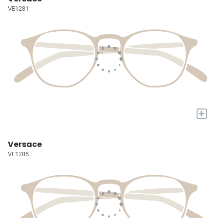
VE1281
+
Versace
VE1285