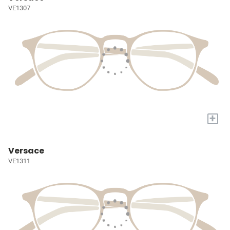
VE1307
+
Versace
VE1311