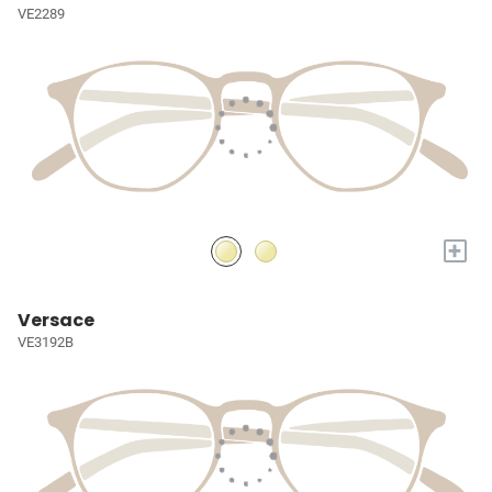
VE2289
+
Versace
VE3192B