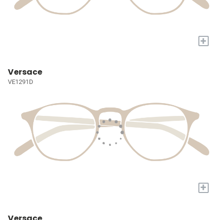
+
Versace
VE1291D
+
Versace