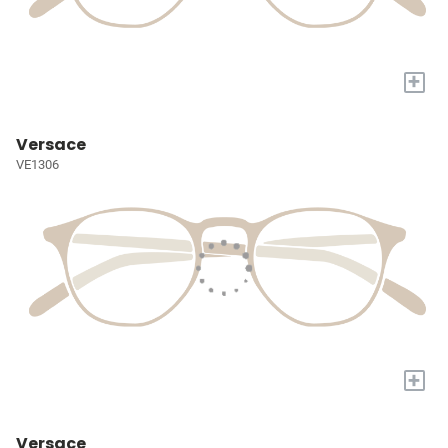
+
Versace
VE1306
+
Versace