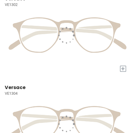
VE1302
+
Versace
VE1304