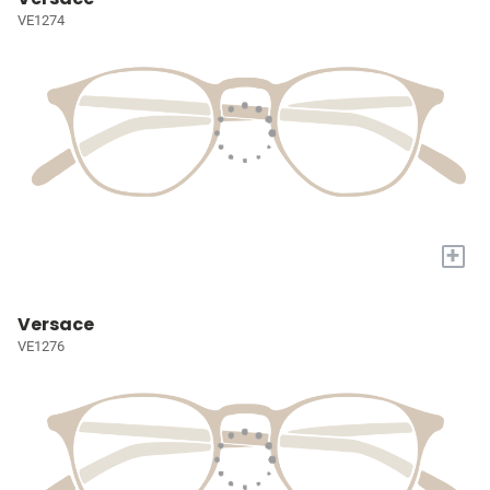
VE1274
+
Versace
VE1276