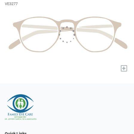
VE3277
+
Quick Links