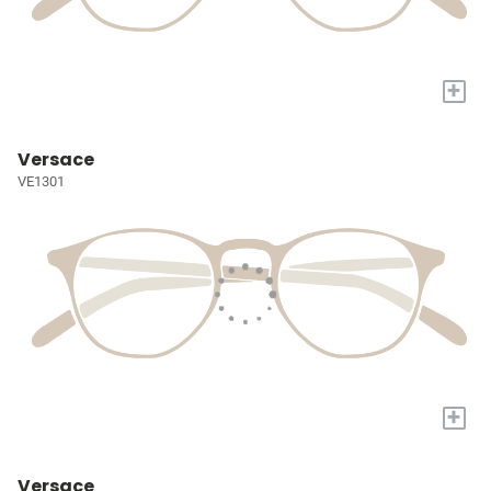
+
Versace
VE1301
+
Versace