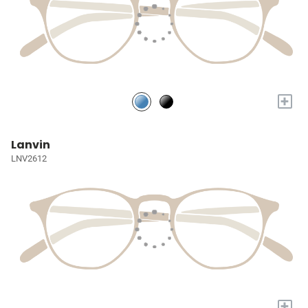
+
Lanvin
LNV2612
+