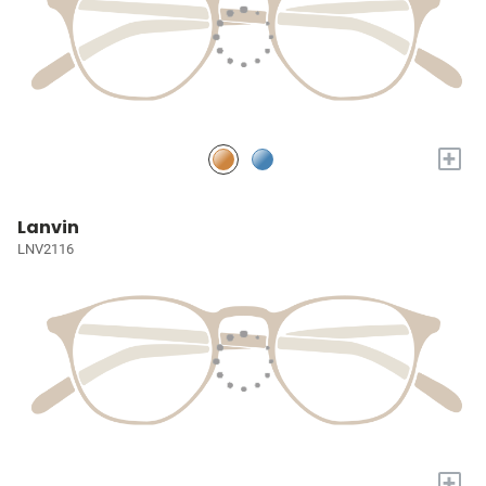
+
Lanvin
LNV2116
+