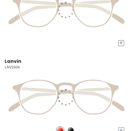
+
Lanvin
LNV2606
+