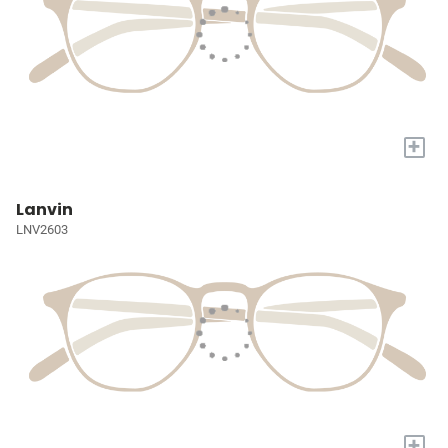
+
Lanvin
LNV2603
+