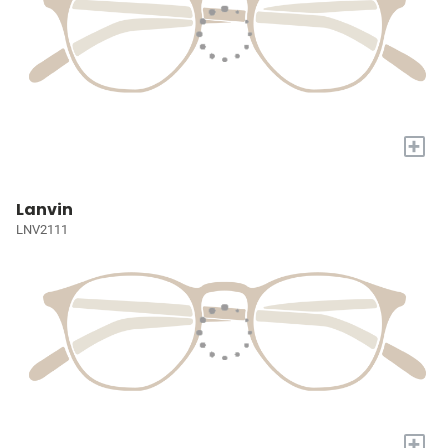
+
Lanvin
LNV2111
+