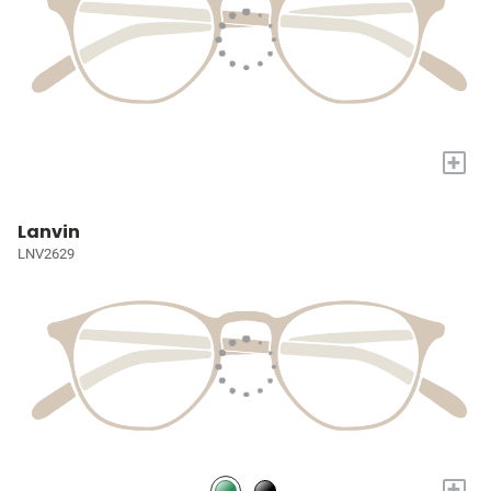
+
Lanvin
LNV2629
+