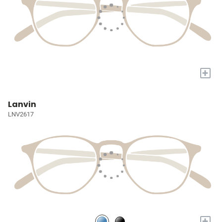
+
Lanvin
LNV2617
+