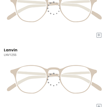
+
Lanvin
LNV125S
+