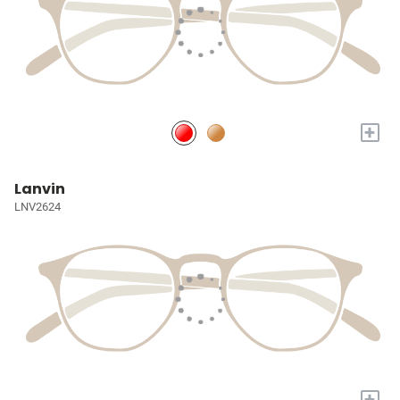
+
Lanvin
LNV2624
+