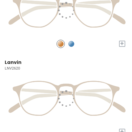
+
Lanvin
LNV2620
+