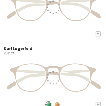
+
Karl Lagerfeld
KL6157
+