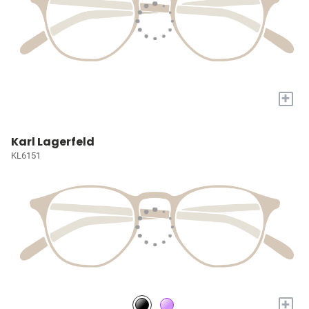
+
Karl Lagerfeld
KL6151
+