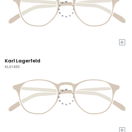
+
Karl Lagerfeld
KL6145S
+