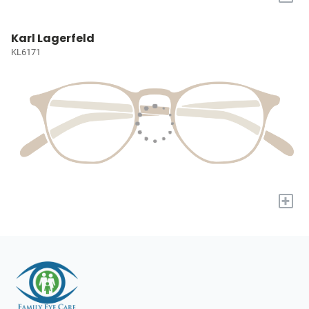
Karl Lagerfeld
KL6171
+