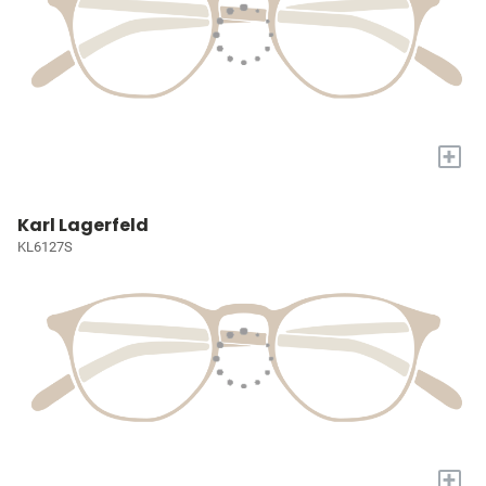
+
Karl Lagerfeld
KL6127S
+