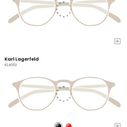
+
Karl Lagerfeld
KL6053
+