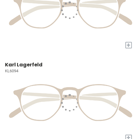
+
Karl Lagerfeld
KL6094
+