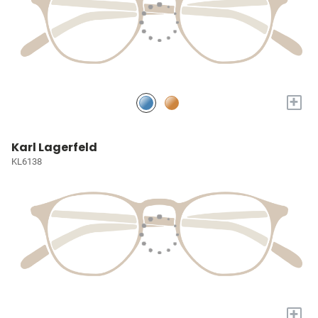
+
Karl Lagerfeld
KL6138
+