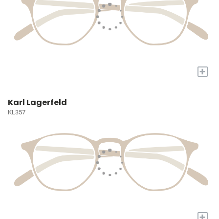
+
Karl Lagerfeld
KL357
+