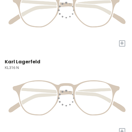
+
Karl Lagerfeld
KL316 N
+