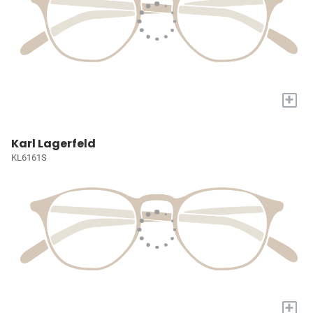
+
Karl Lagerfeld
KL6161S
+